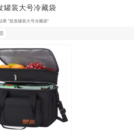
发罐装大号冷藏袋
的结果 "批发罐装大号冷藏袋"