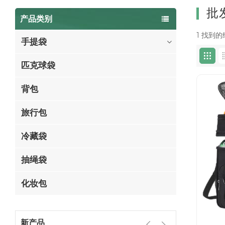
批
产品类别
1 找到
手提袋
匹克球袋
背包
旅行包
冷藏袋
抽绳袋
化妆包
新产品