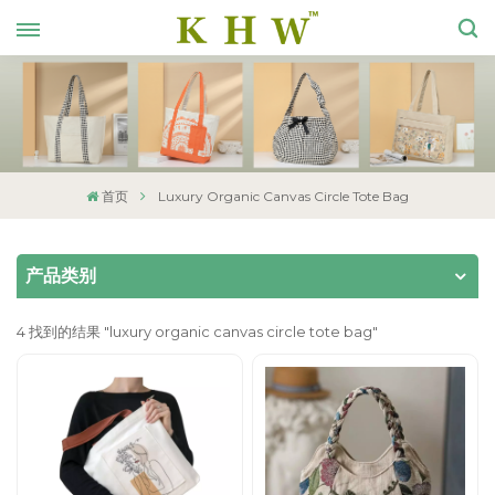
首页
Luxury Organic Canvas Circle Tote Bag
产品类别
4 找到的结果 "luxury organic canvas circle tote bag"