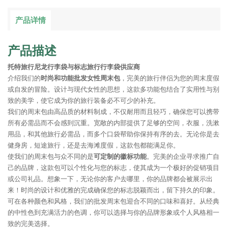
产品详情
产品描述
托特旅行尼龙行李袋与标志旅行行李袋供应商
介绍我们的
时尚和功能批发女性周末包
，完美的旅行伴侣为您的周末度假
或自发的冒险。设计与现代女性的思想，这款多功能包结合了实用性与别
致的美学，使它成为你的旅行装备必不可少的补充。
我们的周末包由高品质的材料制成，不仅耐用而且轻巧，确保您可以携带
所有必需品而不会感到沉重。宽敞的内部提供了足够的空间，衣服，洗漱
用品，和其他旅行必需品，而多个口袋帮助你保持有序的去。无论你是去
健身房，短途旅行，还是去海滩度假，这款包都能满足你。
使我们的周末包与众不同的是
可定制的徽标功能
。完美的企业寻求推广自
己的品牌，这款包可以个性化与您的标志，使其成为一个极好的促销项目
或公司礼品。想象一下，无论你的客户去哪里，你的品牌都会被展示出
来！时尚的设计和优雅的完成确保您的标志脱颖而出，留下持久的印象。
可在各种颜色和风格，我们的批发周末包迎合不同的口味和喜好。从经典
的中性色到充满活力的色调，你可以选择与你的品牌形象或个人风格相一
致的完美选择。