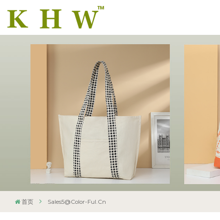
首页
Sales5@color-Ful.cn