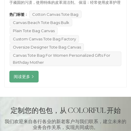
于顽固的污渍，使用特殊的皮革清洁剂。 保湿：经常使用皮革护理
油或乳液，保持皮革柔软。 防水：避免长时间与水接触。如果弄湿
热门标签 :
Cotton Canvas Tote Bag
了，立即用布擦干，然后放在阴凉通风的地方风干。 储存：不使用
Canvas Beach Tote Bags Bulk
时，用薄纸或软布填充袋子以保持其形状。储存在干燥、阴凉的地
方，避免阳光直射。 2. 帆布袋 保健方法: 清洁：用温水和温和的肥
Plain Tote Bag Canvas
皂轻轻清洗。对于顽固的污渍，使用软毛刷。 晾干：洗完后，用干
Custom Canvas Tote Bag Factory
毛巾吸干多余的水分，放在阴凉通风处风干，避免阳光直射。 储
Oversize Designer Tote Bag Canvas
存：保持干燥，避免潮湿环境，防止发霉。 3. 尼龙包 保健方法: 清
Canvas Tote Bag For Women Personalized Gifts For
洗：用温水和温和的洗涤剂清洗。用软布或软刷轻轻擦拭。 干燥：
Birthday Mother
清洁后，用干毛巾吸收多余的水分，让它自然风干，避免阳光直
射。 防止损坏：避免与尖锐物体接触，防止划伤。 4. 仿麂皮袋 保
阅读更多
健方法: 清洁：用干净的橡皮擦或麂皮清洁块轻轻擦拭污渍。避免用
水。 防水：使用麂皮防水喷雾来保护袋子免受水渍和污垢。 储存：
避免长时间暴露在阳光下。贮存于干燥、通风处。 5. 漆皮包 保健
方法: 清洁：用湿布轻轻擦拭，去除表面污渍。避免使用含酒精或化
学物质的清洁剂。 保湿：使用漆皮护理产品保持光泽。 储存：避免
定制您的包包，从 COLORFUL 开始
与深色材料接触，防止染色。储存于干燥处，避免高温和阳光直
我们欢迎来自各行各业的新老客户与我们联系，建立未来的
射。 6. 织物袋 保健方法: 清洗：根据织物的类型，选择手洗或用温
业务合作关系，实现共同成功。
和的洗涤剂机洗。深色和浅色织物分开洗涤，避免颜色转移。 晾