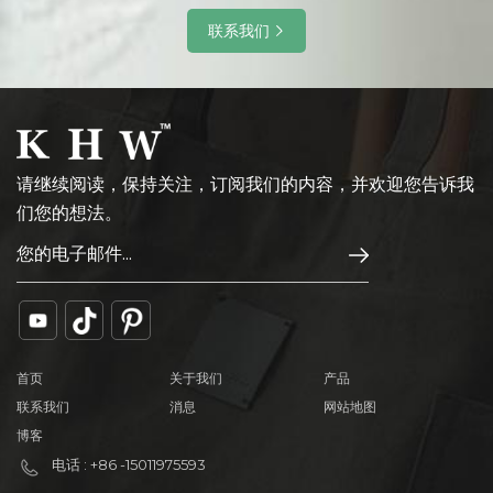
干：洗完衣服后，用干毛巾吸干多余的水分，自然风干，避免阳光
联系我们
直射。 贮存：贮存于干燥、通风处，避免受潮。 7. 织袋 保健方法:
清洁：用干净的软毛刷轻轻刷去表面灰尘。避免用水。 防潮：保持
干燥，避免存放于潮湿环境。 贮存：不使用时，放入干燥剂，保持
包装袋干燥。避免在顶部放置重物，以免变形。
请继续阅读，保持关注，订阅我们的内容，并欢迎您告诉我
们您的想法。
首页
关于我们
产品
联系我们
消息
网站地图
博客
电话 : +86 -15011975593