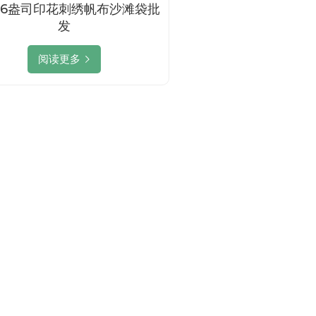
16盎司印花刺绣帆布沙滩袋批
发
阅读更多