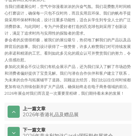
当我们搭建展位时，空气中弥漫着浓浓的兴奋气氛。我们花费数月时间精
心打磨设计，确保每一只包不仅时尚，而且实用且环保。我们的帆布手提
袋采用环保材料制成，设计注重多功能性，适合从学生到专业人士的广泛
消费群体。与此同时，专为户外爱好者打造的匹克球包则采用了创新设
计，满足了追求时尚与实用性的探险者的需求。
参会者的反馈很积极，被我们的展位吸引，热切地了解我们的产品以及品
牌背后的故事。我们设计获得了一致赞誉，许多人称赞我们对可持续发展
的承诺和精湛的工艺。看到如此多元化的观众认可并赞赏我们的努力，令
人倍感欣慰。
参加此次展会不仅让我们有机会展示产品，还为我们深入了解了市场趋势
和消费者偏好提供了宝贵见解。我们与潜在合作伙伴和客户建立了联系，
为未来的合作与拓展铺平了道路。回顾这次经历，我们比以往任何时候都
更加有动力持续创新并扩大产品线，确保始终走在电子商务领域的前沿。
2026年展会对我们而言是一次重要里程碑，我们期待着未来的发展！
上一篇文章
2026年香港礼品及赠品展
下一篇文章
2026年意大利加达Garda国际鞋包展览会